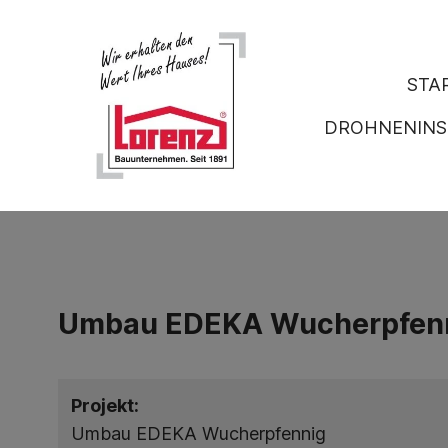
STA
DROHNENINS
Umbau EDEKA Wucherpfen
Projekt:
Umbau EDEKA Wucherpfennig