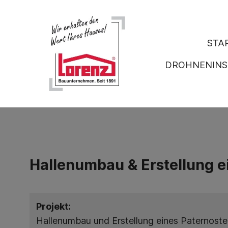
STA
DROHNENINS
Hallenumbau & Erstellung e
Projekt:
Hallenumbau und Erstellung eines Paternoste