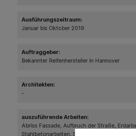
Ausführungszeitraum:
Januar bis Oktober 2019
Auftraggeber:
Bekannter Reifenhersteller in Hannover
Architekten:
-
auszuführende Arbeiten:
Abriss Fassade, Aufbruch der Straße, Erdarbe
Stahlbetonarbeiten, Stahlbau- und Wandverkl