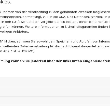
kies.
ftungsschacht,
 im Rahmen von der Verarbeitung zu den genannten Zwecken möglicher
rittlanddatenübermittlung), z.B. in die USA. Das Datenschutzniveau in 
 in den EU-/EWR-Ländern vergleichbar. Es besteht daher ein erhöhtes R
reifen können. Weitere Informationen zu Sicherheitsgarantien finden S
weiligen Anbieters.
N" klicken, stimmen Sie sowohl dem Speichern und Abrufen von Informa
chließenden Datenverarbeitung für die nachfolgend dargestellten bzw
 Abs. 1 lit. a. DSGVO).
immung können Sie jederzeit über den links unten eingeblendeten