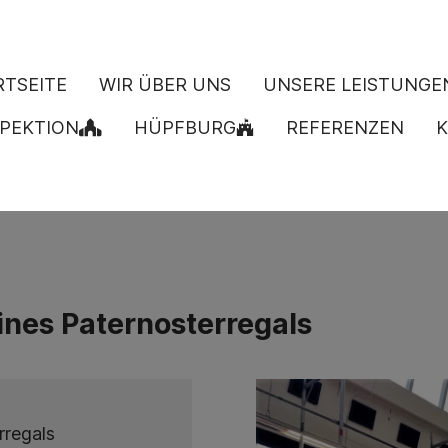
RTSEITE
WIR ÜBER UNS
UNSERE LEISTUNGE
PEKTION
HÜPFBURG
REFERENZEN
K
ines Paternosterregals
rregals