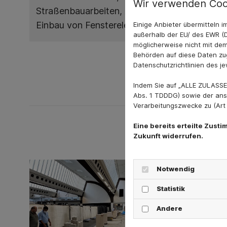
Wir verwenden Coo
Straßenbauarbeiten, Abdichtungsarbeiten Lü
Einbau von Fensterelementen
Einige Anbieter übermitteln
außerhalb der EU/ des EWR (D
möglicherweise nicht mit dem
Behörden auf diese Daten zug
Datenschutzrichtlinien des je
Indem Sie auf „ALLE ZULASSE
Abs. 1 TDDDG) sowie der ans
Verarbeitungszwecke zu (Art 6
Eine bereits erteilte Zust
Zukunft widerrufen.
Notwendig
Statistik
Andere