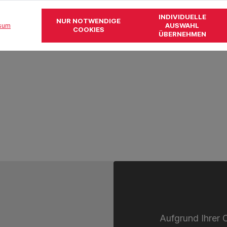
INDIVIDUELLE
NUR NOTWENDIGE
AUSWAHL
sum
COOKIES
ÜBERNEHMEN
Aufgrund Ihrer 